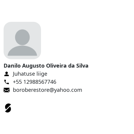
k
t
S
a
a
d
a
ol
e
Danilo Augusto Oliveira da Silva
v
Juhatuse liige
a
d
+55 12988567746
t
boroberestore@yahoo.com
o
o
te
d