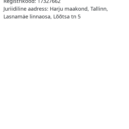
e
Registrikood:
17327662
t
Juriidiline aadress: Harju maakond, Tallinn,
o
Lasnamäe linnaosa, Lõõtsa tn 5
o
d
e
?
U
u
di
s
e
d
K
o
n
t
a