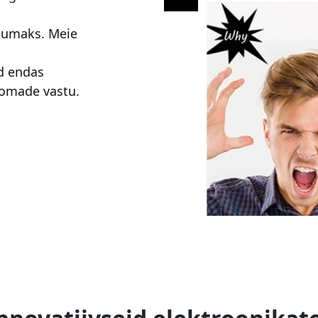
ikumaks. Meie
d endas
oomade vastu.