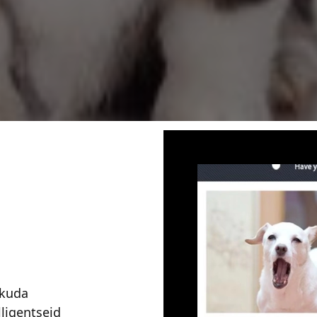
kuda
ligentseid