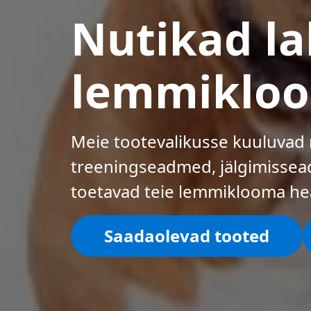
Nutikad l
lemmikloo
Meie tootevalikusse kuuluvad 
treeningseadmed, jälgimissea
toetavad teie lemmiklooma he
Saadaolevad tooted