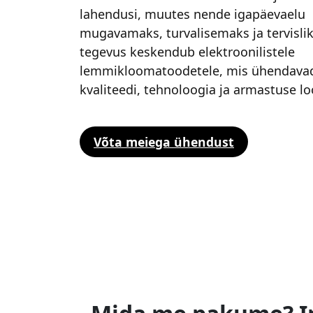
lahendusi, muutes nende igapäevaelu
mugavamaks, turvalisemaks ja tervisl
tegevus keskendub elektroonilistele
lemmikloomatoodetele, mis ühendava
kvaliteedi, tehnoloogia ja armastuse l
Võta meiega ühendust