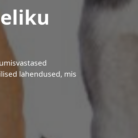
eliku
kumisvastased
lised lahendused, mis