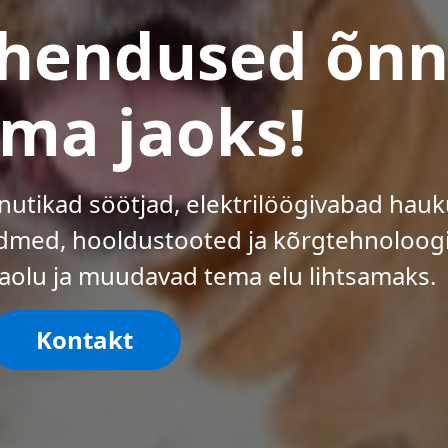
ahendused õnn
ma jaoks!
nutikad söötjad, elektrilöögivabad hau
dmed, hooldustooted ja kõrgtehnoloogi
aolu ja muudavad tema elu lihtsamaks.
Kontakt